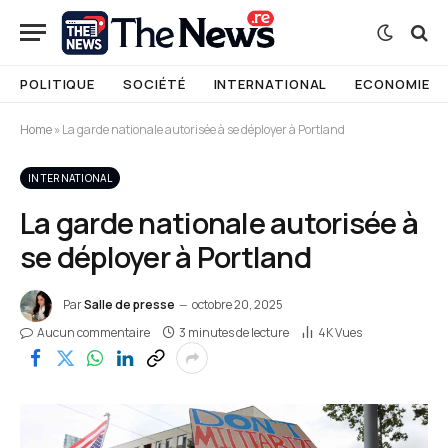
POLITIQUE
SOCIÉTÉ
INTERNATIONAL
ECONOMIE
Home
»
La garde nationale autorisée à se déployer à Portland
INTERNATIONAL
La garde nationale autorisée à
se déployer à Portland
Par
Salle de presse
octobre 20, 2025
Aucun commentaire
3 minutes de lecture
4K
Vues