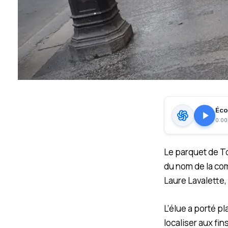
Écou
0:00
Le parquet de To
du nom de la co
Laure Lavalette,
L’élue a porté pl
localiser aux fin