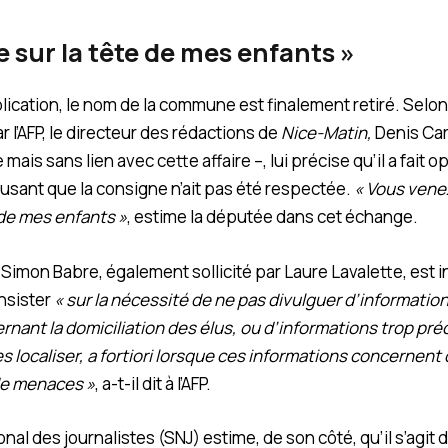
e sur la tête de mes enfants »
lication, le nom de la commune est finalement retiré. Sel
 l’AFP, le directeur des rédactions de
Nice-Matin,
Denis Car
 mais sans lien avec cette affaire –, lui précise qu’il a fait 
cusant que la consigne n’ait pas été respectée.
« Vous venez
e de mes enfants »
, estime la députée dans cet échange.
, Simon Babre, également sollicité par Laure Lavalette, est
insister
« sur la nécessité de ne pas divulguer d’informatio
nant la domiciliation des élus, ou d’informations trop pré
s localiser, a fortiori lorsque ces informations concernent
 de menaces »
, a-t-il dit à l’AFP.
nal des journalistes (SNJ) estime, de son côté, qu’il s’agit 