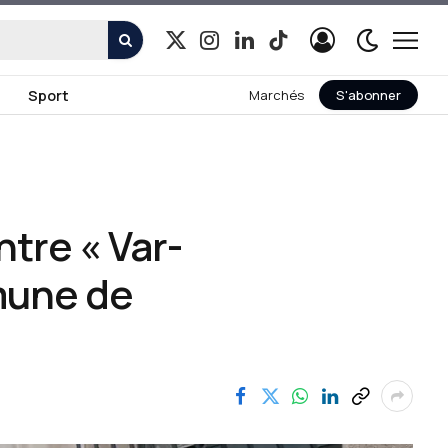
X
Instagram
LinkedIn
TikTok
(Twitter)
Sport
Marchés
S'abonner
tre « Var-
mune de