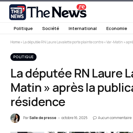
Politique
Société
International
Economie
Home
»
La députée RN Laure Lavalette porte plainte contre « Var-Matin » ap
POLITIQUE
La députée RN Laure La
Matin » après la publ
résidence
Par
Salle de presse
octobre 16, 2025
Aucun commentaire