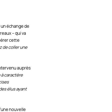
on un échange de
reaux – qui va
opérer cette
 de coller une
 intervenu auprès
n à caractère
cises
 des élus ayant
d’une nouvelle