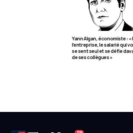
Yann Algan, économiste : «
l’entreprise, le salarié qui v
se sent seul et se défie da
de ses collègues »