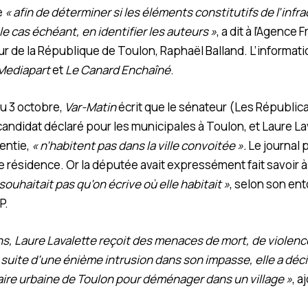
e
« afin de déterminer si les éléments constitutifs de l’infr
le cas échéant, en identifier les auteurs »
, a dit à l’Agence
ur de la République de Toulon, Raphaël Balland. L’informati
Mediapart
et
Le Canard Enchaîné
.
du 3 octobre,
Var-Matin
écrit que le sénateur (Les Républica
andidat déclaré pour les municipales à Toulon, et Laure La
entie,
« n’habitent pas dans la ville convoitée ».
Le journal 
résidence. Or la députée avait expressément fait savoir à 
 souhaitait pas qu’on écrive où elle habitait »
, selon son en
P.
s, Laure Lavalette reçoit des menaces de mort, de violence
 suite d’une énième intrusion dans son impasse, elle a déc
l’aire urbaine de Toulon pour déménager dans un village »
, a