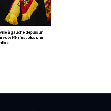
 ville à gauche depuis un
le vote RN n’est plus une
lie »