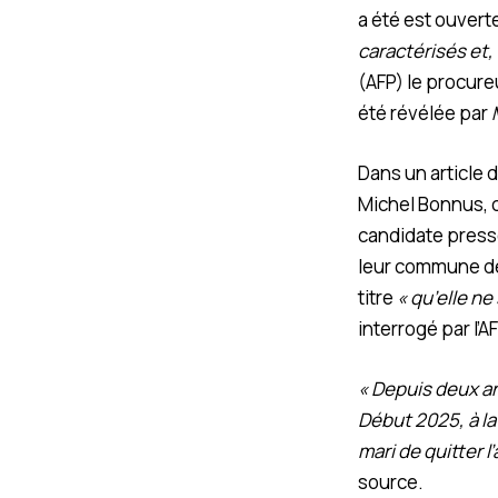
a été est ouvert
caractérisés et, 
(AFP) le procure
été révélée par
Dans un article 
Michel Bonnus, c
candidate press
leur commune de 
titre
« qu’elle ne
interrogé par l’AF
« Depuis deux an
Début 2025, à la
mari de quitter 
source.