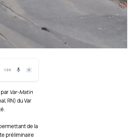
1.0X
 par
Var-Matin
l, RN) du Var
té.
 permettant de la
ête préliminaire