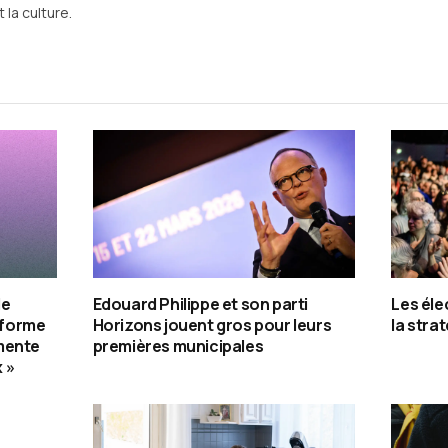
 la culture.
de
Edouard Philippe et son parti
Les éle
e forme
Horizons jouent gros pour leurs
la stra
mente
premières municipales
 »