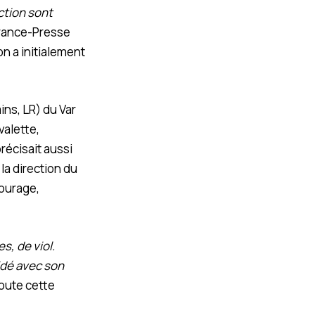
action sont
 France-Presse
on a initialement
ins, LR) du Var
valette,
précisait aussi
la direction du
tourage,
s, de viol.
idé avec son
joute cette