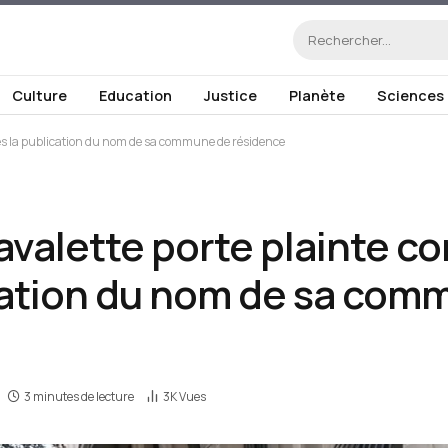
Culture
Education
Justice
Planète
Sciences
rès la publication du nom de sa commune de résidence
valette porte plainte con
ication du nom de sa com
3 minutes de lecture
3K
Vues