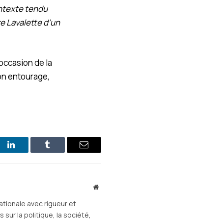
ontexte tendu
e Lavalette d’un
’occasion de la
on entourage,
st
LinkedIn
Tumblr
E-
mail
Site
web
ationale avec rigueur et
sur la politique, la société,