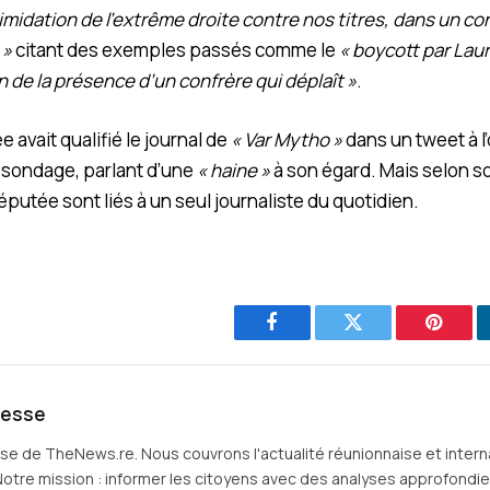
timidation de l’extrême droite contre nos titres, dans un c
 »
citant des exemples passés comme le
« boycott par Laur
n de la présence d’un confrère qui déplaît »
.
e avait qualifié le journal de
« Var Mytho »
dans un tweet à l
 sondage, parlant d’une
« haine »
à son égard. Mais selon s
députée sont liés à un seul journaliste du quotidien.
Facebook
Twitter
Pintere
resse
sse de TheNews.re. Nous couvrons l'actualité réunionnaise et intern
Notre mission : informer les citoyens avec des analyses approfondies 