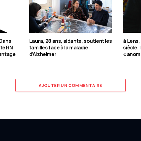
 Dans
Laura, 28 ans, aidante, soutient les
à Lens,
ote RN
familles face à la maladie
siècle, 
vantage
d’Alzheimer
« anoma
AJOUTER UN COMMENTAIRE