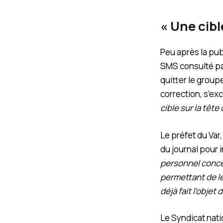
« Une cibl
Peu après la pub
SMS consulté par
quitter le groupe
correction, s’ex
cible sur la têt
Le préfet du Var
du journal pour 
personnel concer
permettant de le
déjà fait l’objet
Le Syndicat natio