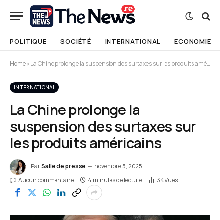
POLITIQUE
SOCIÉTÉ
INTERNATIONAL
ECONOMIE
Home
»
La Chine prolonge la suspension des surtaxes sur les produits américains
INTERNATIONAL
La Chine prolonge la
suspension des surtaxes sur
les produits américains
Par
Salle de presse
novembre 5, 2025
Aucun commentaire
4 minutes de lecture
3K
Vues