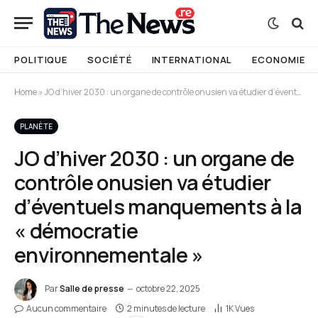
POLITIQUE
SOCIÉTÉ
INTERNATIONAL
ECONOMIE
Home
»
JO d’hiver 2030 : un organe de contrôle onusien va étudier d’éventuels manquements à la « démocratie environnementale »
PLANÈTE
JO d’hiver 2030 : un organe de
contrôle onusien va étudier
d’éventuels manquements à la
« démocratie
environnementale »
Par
Salle de presse
octobre 22, 2025
Aucun commentaire
2 minutes de lecture
1K
Vues