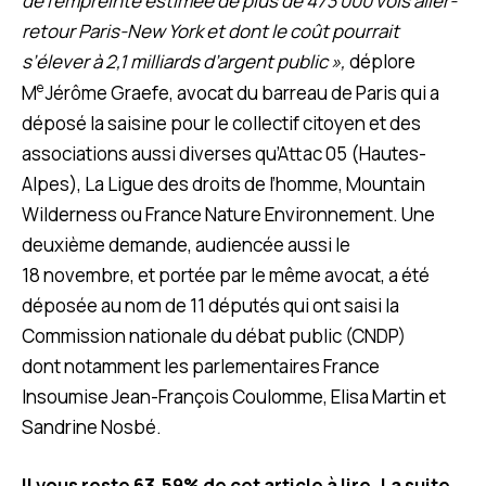
de l’empreinte estimée de plus de 473 000 vols aller-
retour Paris-New York et dont le coût pourrait
s’élever à 2,1 milliards d’argent public »,
déplore
e
M
Jérôme Graefe, avocat du barreau de Paris qui a
déposé la saisine pour le collectif citoyen et des
associations aussi diverses qu’Attac 05 (Hautes-
Alpes), La Ligue des droits de l’homme, Mountain
Wilderness ou France Nature Environnement. Une
deuxième demande, audiencée aussi le
18 novembre, et portée par le même avocat, a été
déposée au nom de 11 députés qui ont saisi la
Commission nationale du débat public (CNDP)
dont notamment les parlementaires France
Insoumise Jean-François Coulomme, Elisa Martin et
Sandrine Nosbé.
Il vous reste 63.59% de cet article à lire. La suite