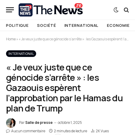
POLITIQUE
SOCIÉTÉ
INTERNATIONAL
ECONOMIE
Home
»
« Je veux juste que ce génocide s’arrête » : les Gazaouis espèrent l’approbation par le Hamas du plan de Trump
INTERNATIONAL
« Je veux juste que ce
génocide s’arrête » : les
Gazaouis espèrent
l’approbation par le Hamas du
plan de Trump
Par
Salle de presse
octobre 1, 2025
Aucun commentaire
2 minutes de lecture
2K
Vues