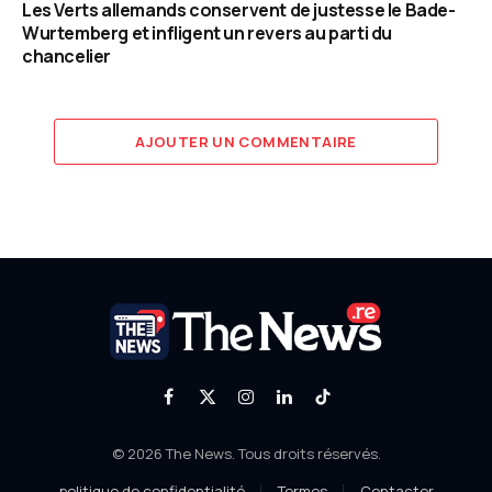
Les Verts allemands conservent de justesse le Bade-
Wurtemberg et infligent un revers au parti du
chancelier
AJOUTER UN COMMENTAIRE
Facebook
X
Instagram
LinkedIn
TikTok
(Twitter)
© 2026 The News. Tous droits réservés.
politique de confidentialité
Termes
Contacter