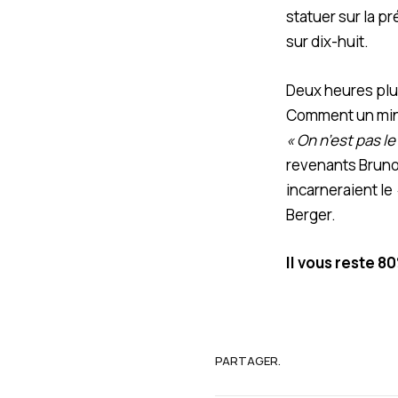
statuer sur la p
sur dix-huit.
Deux heures plus 
Comment un mini
« On n’est pas le
revenants Bruno 
incarneraient le
Berger.
Il vous reste 8
PARTAGER.