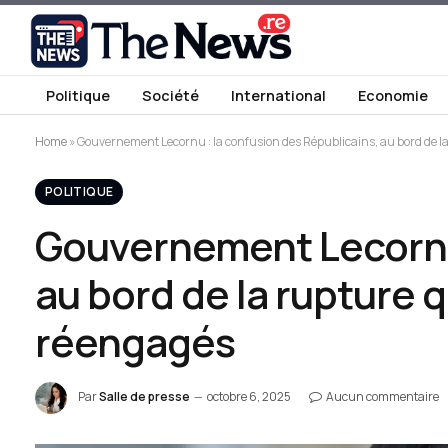
Politique
Société
International
Economie
Home
»
Gouvernement Lecornu : la confusion des Républicains, au bord de l
POLITIQUE
Gouvernement Lecornu 
au bord de la rupture 
réengagés
Par
Salle de presse
octobre 6, 2025
Aucun commentaire