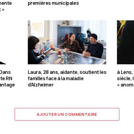
mente
premières municipales
 »
 Dans
Laura, 28 ans, aidante, soutient les
à Lens,
ote RN
familles face à la maladie
siècle, 
vantage
d’Alzheimer
« anoma
AJOUTER UN COMMENTAIRE