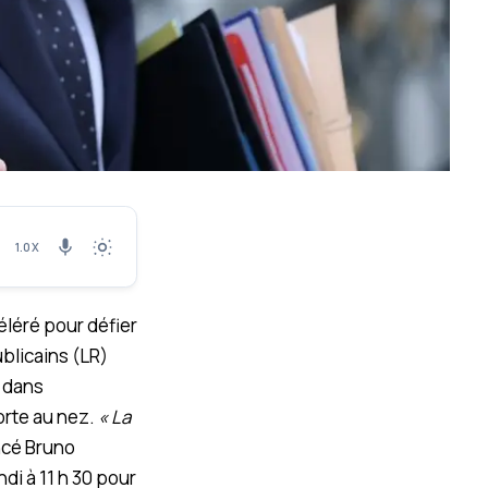
1.0X
éléré pour défier
ublicains (LR)
dans
orte au nez.
« La
ncé Bruno
ndi à 11 h 30 pour