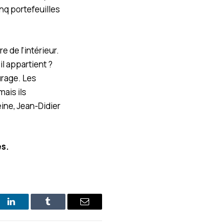
nq portefeuilles
e de l’intérieur.
l appartient ?
urage. Les
ais ils
ine, Jean-Didier
és.
st
LinkedIn
Tumblr
E-