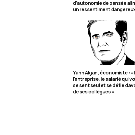
d’autonomie de pensée ali
un ressentiment dangereux
Yann Algan, économiste : «
l’entreprise, le salarié qui v
se sent seul et se défie da
de ses collègues »