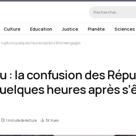
Culture
Education
Justice
Planète
Sciences
a rupture quelques heures après s’être réengagés
: la confusion des Répub
quelques heures après s’
1 minute de lecture
3K
Vues