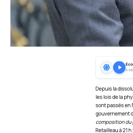
Écou
0:00
Depuis la dissol
les lois de la p
sont passés en l
gouvernement dir
composition du 
Retailleau à 21 h