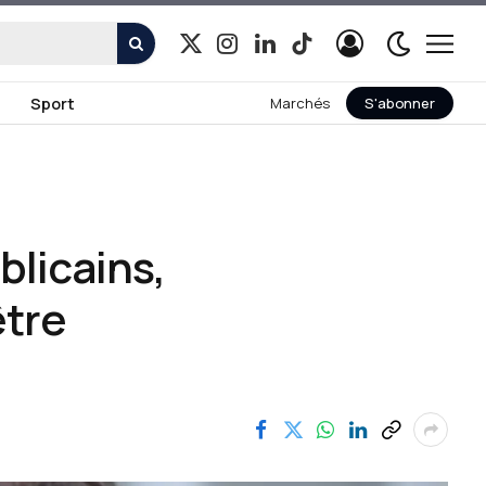
X
Instagram
LinkedIn
TikTok
(Twitter)
Sport
Marchés
S'abonner
licains,
être