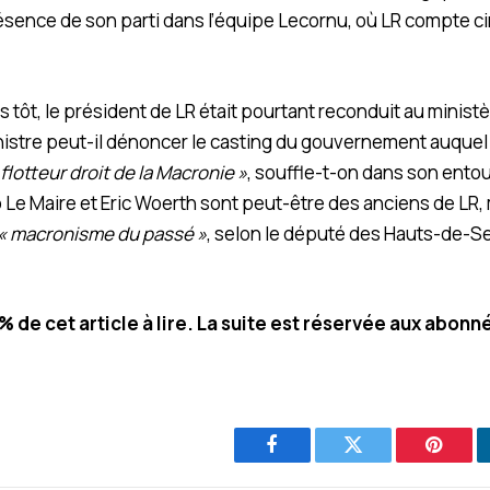
résence de son parti dans l’équipe Lecornu, où LR compte ci
tôt, le président de LR était pourtant reconduit au ministèr
stre peut-il dénoncer le casting du gouvernement auquel i
 flotteur droit de la Macronie »
, souffle-t-on dans son ento
Le Maire et Eric Woerth sont peut-être des anciens de LR, m
« macronisme du passé »
, selon le député des Hauts-de-Se
0% de cet article à lire. La suite est réservée aux abonn
Facebook
Twitter
Pintere