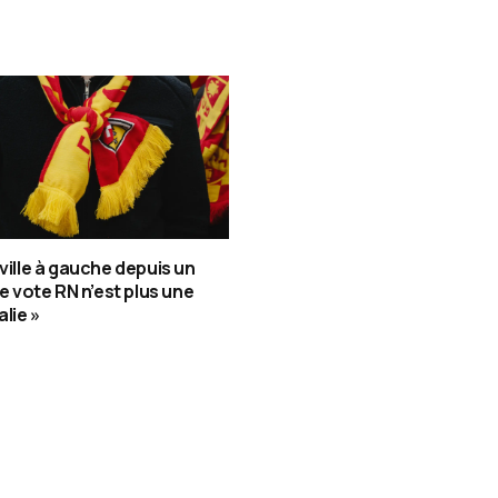
 ville à gauche depuis un
le vote RN n’est plus une
lie »