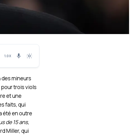
1.0X
on des mineurs
pour trois viols
ure et une
s faits, qui
a été en outre
us de 15 ans,
d Miller, qui