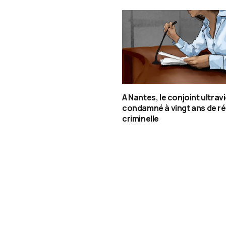
A Nantes, le conjoint ultrav
condamné à vingt ans de ré
criminelle