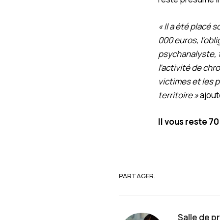
« Il a été placé
000 euros, l’obli
psychanalyste, t
l’activité de chr
victimes et les p
territoire »
ajout
Il vous reste 7
PARTAGER.
Salle de p