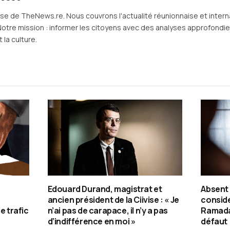
sse de TheNews.re. Nous couvrons l'actualité réunionnaise et intern
Notre mission : informer les citoyens avec des analyses approfondies 
 la culture.
Edouard Durand, magistrat et
Absent 
ancien président de la Ciivise : « Je
considé
e trafic
n’ai pas de carapace, il n’y a pas
Ramadan
d’indifférence en moi »
défaut