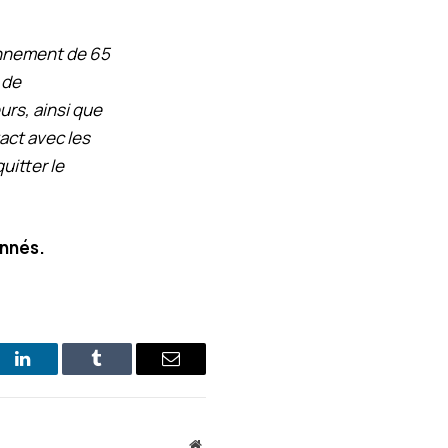
ionnement de 65
 de
urs, ainsi que
tact avec les
uitter le
onnés.
st
LinkedIn
Tumblr
E-
mail
Site