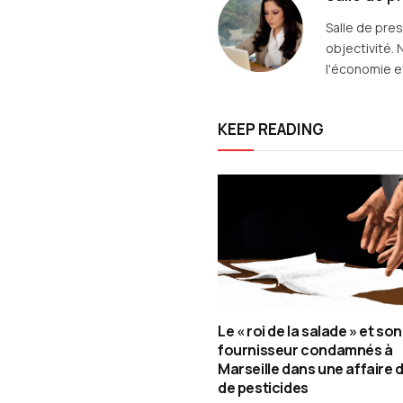
Salle de pre
objectivité. 
l'économie et
KEEP READING
Le « roi de la salade » et son
fournisseur condamnés à
Marseille dans une affaire d
de pesticides