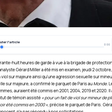
ter l'article
0:00
arante-huit heures de garde à vue à la brigade de protecti
nalyste Gérard Miller a été mis en examen, jeudi 2 octobre, 
 viol sur majeure ainsi qu’une agression sexuelle sur mine
le sur majeure, a confirmé le parquet de Paris au
Monde.
Le
emmes, auraient été commis en 2001, 2004, 2019 et 2020. Il 
atut de témoin assisté
« pour un fait de viol sur mineur de pl
voir été commis en 2000 »
, précise le parquet de Paris. Gérar
nocent, n’a pas répondu à nos sollicitations.