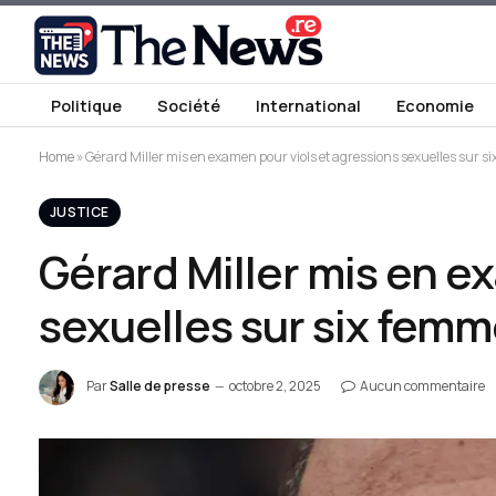
Politique
Société
International
Economie
Home
»
Gérard Miller mis en examen pour viols et agressions sexuelles sur s
JUSTICE
Gérard Miller mis en e
sexuelles sur six fem
Par
Salle de presse
octobre 2, 2025
Aucun commentaire