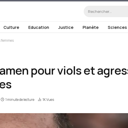
Culture
Education
Justice
Planète
Sciences
ix femmes
xamen pour viols et agre
mes
1 minute de lecture
1K
Vues