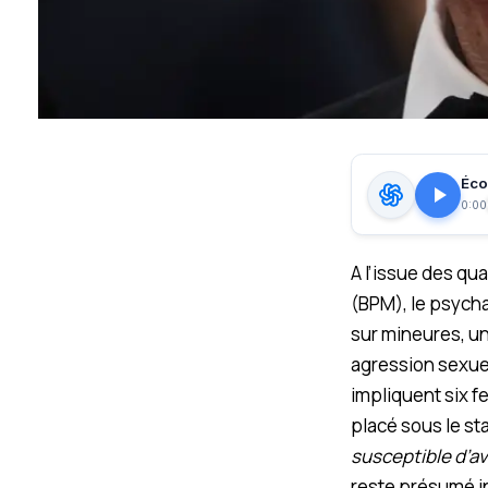
Écou
0:00
A l’issue des qu
(BPM), le psycha
sur mineures, un
agression sexuel
impliquent six f
placé sous le st
susceptible d’a
reste présumé in