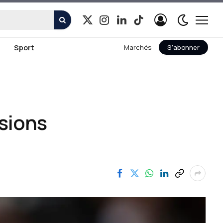
X
Instagram
LinkedIn
TikTok
(Twitter)
Sport
Marchés
S'abonner
ssions