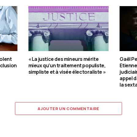
iolent
« La justice des mineurs mérite
Gaël Pe
clusion
mieux qu’un traitement populiste,
Etienne
simpliste et à visée électoraliste »
judicia
appel d
la sext
AJOUTER UN COMMENTAIRE