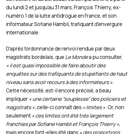
du lundi 2 et jusqu’au 31 mars, François Thierry, ex-
numéro 1 de la lutte antidrogue en France, et son
informateur Sofiane Hambli, trafiquant d’envergure
internationale.
D’après l’ordonnance de renvoi rendue par deux
magistrats bordelais, que
Le Monde
a pu consulter,
« il est quasi impossible de faire aboutir des
enquêtes sur des trafiquants de stupéfiants de haut
niveau sans avoir recours à des informateurs »
.
Cette nécessité, est-il encore précisé, a beau
impliquer
« une certaine “souplesse” des policiers et
magistrats »
, celle-ci connaît des
« limites »
. Or, non
seulement
« ces limites ont été très largement
franchies par Sofiane Hambli et François Thierry »
,
mais encore l’ont-elles été dans
« des proportions