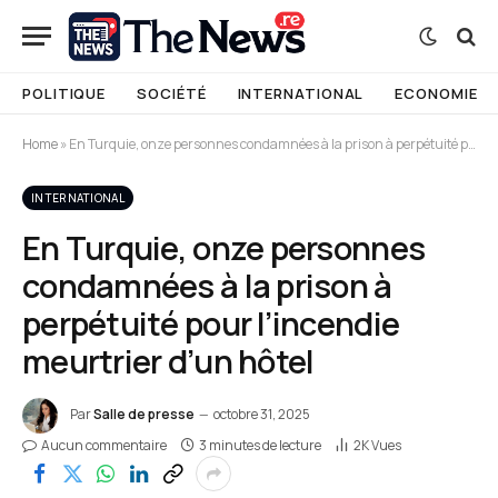
POLITIQUE
SOCIÉTÉ
INTERNATIONAL
ECONOMIE
Home
»
En Turquie, onze personnes condamnées à la prison à perpétuité pour l’incendie meurtrier d’un hôtel
INTERNATIONAL
En Turquie, onze personnes
condamnées à la prison à
perpétuité pour l’incendie
meurtrier d’un hôtel
Par
Salle de presse
octobre 31, 2025
Aucun commentaire
3 minutes de lecture
2K
Vues