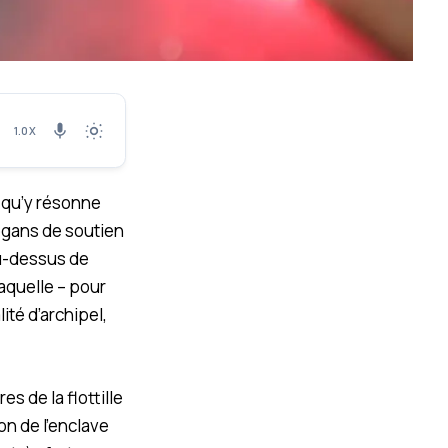
1.0X
e qu’y résonne
logans de soutien
au-dessus de
laquelle – pour
té d’archipel,
s de la flottille
on de l’enclave