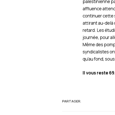
palestinienne pa
affluence attend
continuer cette 
attirant au-delà 
retard. Les étud
journée, pour al
Même des pompie
syndicalistes on
qu’au fond, sous
Il vous reste 69
PARTAGER.