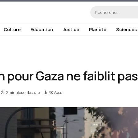
Culture
Education
Justice
Planète
Sciences
on pour Gaza ne faiblit pas
2 minutes de lecture
3K
Vues