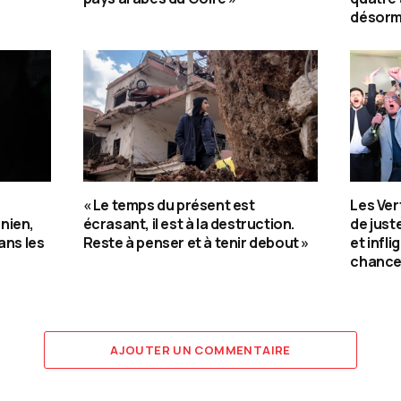
désorma
« Le temps du présent est
Les Ver
nien,
écrasant, il est à la destruction.
de jus
ans les
Reste à penser et à tenir debout »
et infli
chance
AJOUTER UN COMMENTAIRE