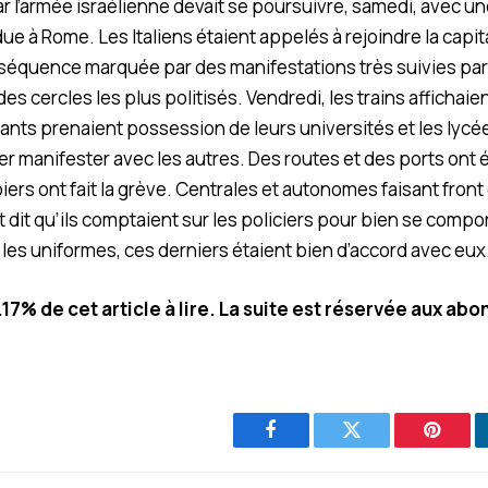
r l’armée israélienne devait se poursuivre, samedi, avec une
ue à Rome. Les Italiens étaient appelés à rejoindre la capit
séquence marquée par des manifestations très suivies par
des cercles les plus politisés. Vendredi, les trains affichai
iants prenaient possession de leurs universités et les lycé
ler manifester avec les autres. Des routes et des ports ont 
rs ont fait la grève. Centrales et autonomes faisant fron
t dit qu’ils comptaient sur les policiers pour bien se compo
 les uniformes, ces derniers étaient bien d’accord avec eux
.17% de cet article à lire. La suite est réservée aux abo
Facebook
Twitter
Pintere