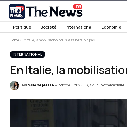
Politique
Société
International
Economie
Home
»
En Italie, la mobilisation pour Gaza ne faiblit pas
INTERNATIONAL
En Italie, la mobilisati
Par
Salle de presse
octobre 5, 2025
Aucun commentaire