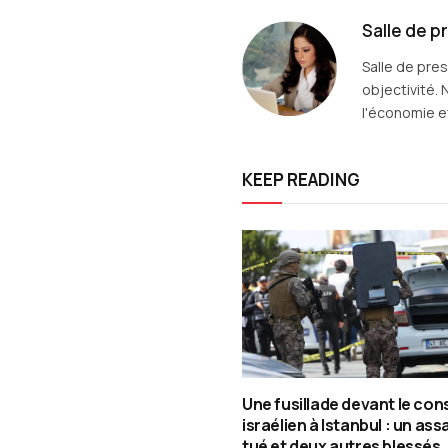
Salle de p
Salle de pre
objectivité. 
l'économie et
KEEP READING
Une fusillade devant le con
israélien à Istanbul : un assa
tué et deux autres blessés