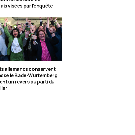
is visées par l’enquête
ts allemands conservent
tesse le Bade-Wurtemberg
gent un revers au parti du
lier