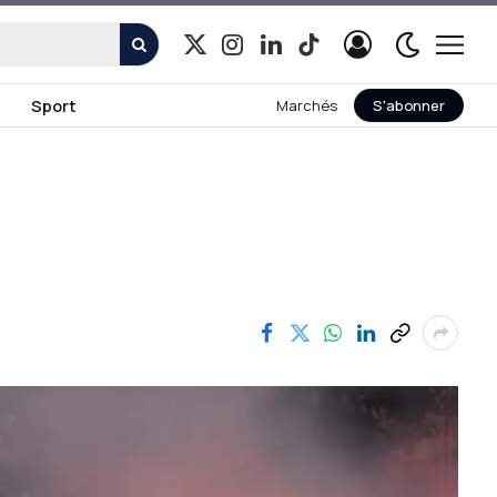
X
Instagram
LinkedIn
TikTok
(Twitter)
Sport
Marchés
S'abonner