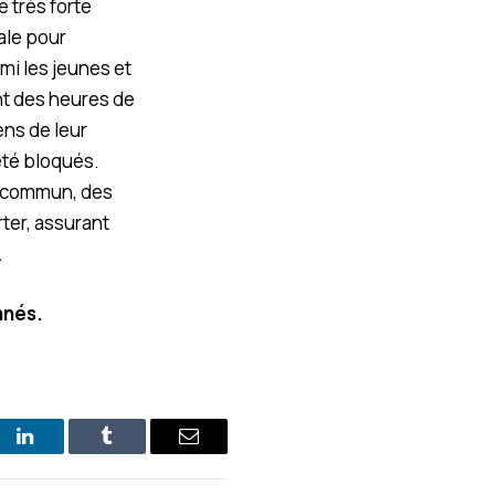
 très forte
ale pour
mi les jeunes et
ent des heures de
ens de leur
été bloqués.
t commun, des
rter, assurant
.
nnés.
st
LinkedIn
Tumblr
E-
mail