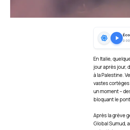
Écou
0:00
En Italie, quelq
jour après jour,
à la Palestine. 
vastes cortèges r
un moment – des 
bloquant le pont
Après la grève g
Global Sumud, ar