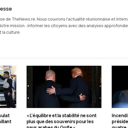
resse
sse de TheNews.re. Nous couvrons l'actualité réunionnaise et intern
Notre mission : informer les citoyens avec des analyses approfondies 
 la culture.
sulat
« L’équilibre et la stabilité ne sont
Incendi
illant
plus que des souvenirs pour les
préside
pays arabes du Golfe »
quatre