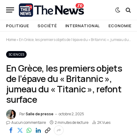
POLITIQUE
SOCIÉTÉ
INTERNATIONAL
ECONOMIE
Home
»
En Grèce, les premiers objets de l’épave du « Britannic », jumeau du « Titanic », refont surface
SCIENCES
En Grèce, les premiers objets
de l’épave du « Britannic »,
jumeau du « Titanic », refont
surface
Par
Salle de presse
octobre 2, 2025
Aucun commentaire
2 minutes de lecture
2K
Vues