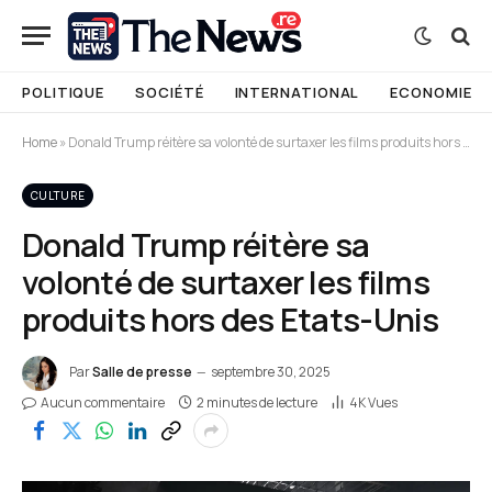
POLITIQUE
SOCIÉTÉ
INTERNATIONAL
ECONOMIE
Home
»
Donald Trump réitère sa volonté de surtaxer les films produits hors des Etats-Unis
CULTURE
Donald Trump réitère sa
volonté de surtaxer les films
produits hors des Etats-Unis
Par
Salle de presse
septembre 30, 2025
Aucun commentaire
2 minutes de lecture
4K
Vues