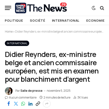
POLITIQUE
SOCIÉTÉ
INTERNATIONAL
ECONOMIE
Home
»
Didier Reynders, ex-ministre belge et ancien commissaire européen, est mis en examen pour blanchiment d’argent
INTERNATIONAL
Didier Reynders, ex-ministre
belge et ancien commissaire
européen, est mis en examen
pour blanchiment d’argent
Par
Salle de presse
novembre 5, 2025
Aucun commentaire
2 minutes de lecture
3K
Vues