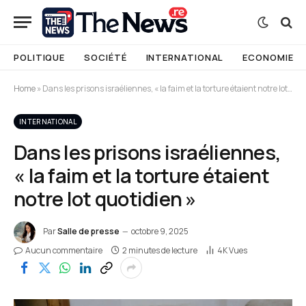
POLITIQUE
SOCIÉTÉ
INTERNATIONAL
ECONOMIE
Home
»
Dans les prisons israéliennes, « la faim et la torture étaient notre lot quotidien »
INTERNATIONAL
Dans les prisons israéliennes,
« la faim et la torture étaient
notre lot quotidien »
Par
Salle de presse
octobre 9, 2025
Aucun commentaire
2 minutes de lecture
4K
Vues