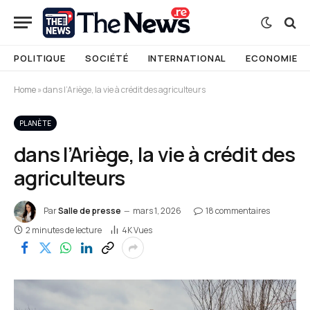
POLITIQUE
SOCIÉTÉ
INTERNATIONAL
ECONOMIE
Home
»
dans l’Ariège, la vie à crédit des agriculteurs
PLANÈTE
dans l’Ariège, la vie à crédit des
agriculteurs
Par
Salle de presse
mars 1, 2026
18 commentaires
2 minutes de lecture
4K
Vues