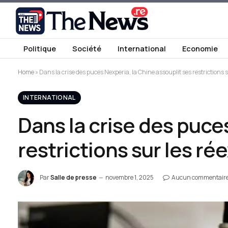
Politique
Société
International
Economie
Home
»
Dans la crise des puces Nexperia, la Chine assouplit ses restrictions 
INTERNATIONAL
Dans la crise des puce
restrictions sur les r
Par
Salle de presse
novembre 1, 2025
Aucun commentair