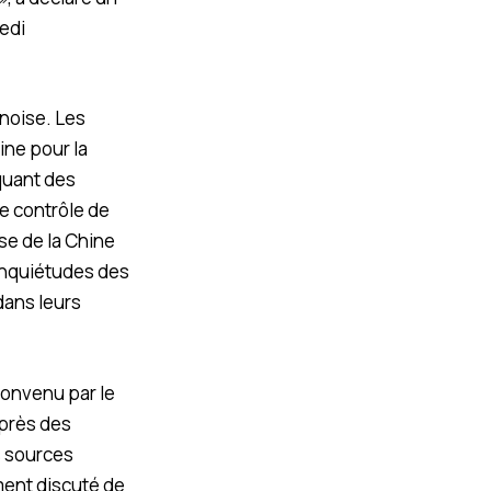
edi
inoise. Les
ine pour la
quant des
le contrôle de
ise de la Chine
 inquiétudes des
dans leurs
convenu par le
après des
es sources
ment discuté de