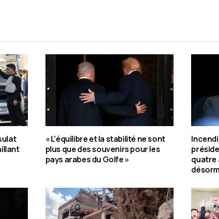
sulat
« L’équilibre et la stabilité ne sont
Incendi
illant
plus que des souvenirs pour les
préside
pays arabes du Golfe »
quatre
désorma