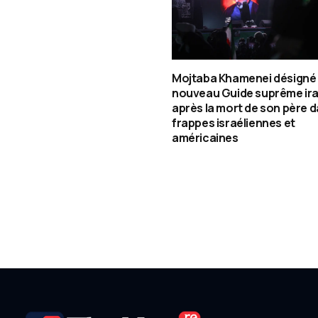
Mojtaba Khamenei désigné
nouveau Guide suprême ira
après la mort de son père d
frappes israéliennes et
américaines