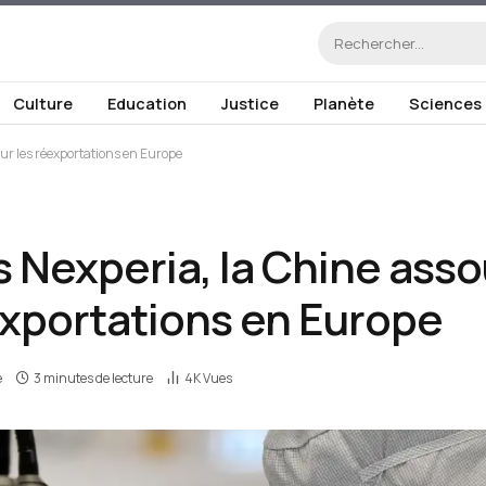
Culture
Education
Justice
Planète
Sciences
sur les réexportations en Europe
s Nexperia, la Chine asso
éexportations en Europe
e
3 minutes de lecture
4K
Vues