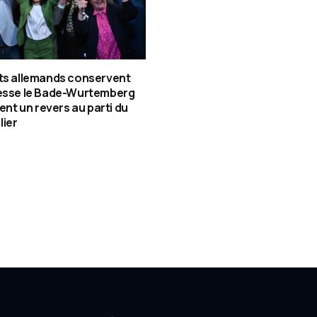
ts allemands conservent
tesse le Bade-Wurtemberg
gent un revers au parti du
lier