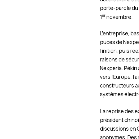
porte-parole du
er
1
novembre.
L’entreprise, ba
puces de Nexper
finition, puis r
raisons de sécur
Nexperia. Pékin a
vers l’Europe, f
constructeurs a
systèmes élect
La reprise des e
président chinoi
discussions en C
anonymes. Des r