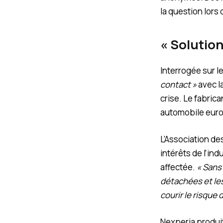
la question lors 
« Solutio
Interrogée sur l
contact »
avec l
crise. Le fabric
automobile euro
L’Association d
intérêts de l’ind
affectée.
« Sans
détachées et les
courir le risque 
Nexperia produit