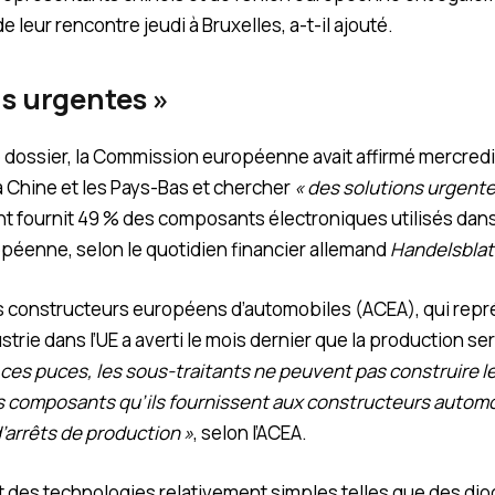
de leur rencontre jeudi à Bruxelles, a-t-il ajouté.
ns urgentes »
e dossier, la Commission européenne avait affirmé mercredi
a Chine et les Pays-Bas et chercher
« des solutions urgente
ant fournit 49 % des composants électroniques utilisés dans 
péenne, selon le quotidien financier allemand
Handelsblat
es constructeurs européens d’automobiles (ACEA), qui repr
ustrie dans l’UE a averti le mois dernier que la production s
 ces puces, les sous-traitants ne peuvent pas construire l
 composants qu’ils fournissent aux constructeurs automobi
d’arrêts de production »
, selon l’ACEA.
 des technologies relativement simples telles que des dio