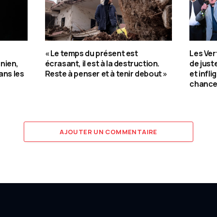
« Le temps du présent est
Les Ver
nien,
écrasant, il est à la destruction.
de jus
ans les
Reste à penser et à tenir debout »
et infli
chance
AJOUTER UN COMMENTAIRE