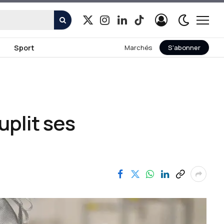
X
Instagram
LinkedIn
TikTok
(Twitter)
Sport
Marchés
S'abonner
uplit ses