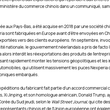
 ministère du commerce chinois dans un communiqué, sam
sée aux Pays-Bas, a été acquise en 2018 par une société ch
ia sont fabriquées en Europe avant d’être envoyées en Ch
éexportées vers des clients européens. fin septembre, invo
ité nationale, le gouvernement néerlandais a pris de facto 
 alors interdit les réexportations des produits de l’entrepr
aisant rapidement monter les tensions géopolitiques et les
utomobiles, qui utilisent massivement les puces Nexperia 
roniques embarqués.
xpéditions du fabricant fait partie d’un accord commercial 
s, Xi Jinping, et son homologue américain, Donald Trump, 
orée du Sud jeudi, selon le
Wall Street Journal
, qui cite d
eprésentants chinois et de l’Union européenne ont égale