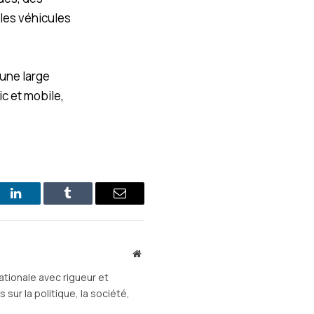
 les véhicules
 une large
c et mobile,
st
LinkedIn
Tumblr
E-
mail
Site
web
ationale avec rigueur et
sur la politique, la société,