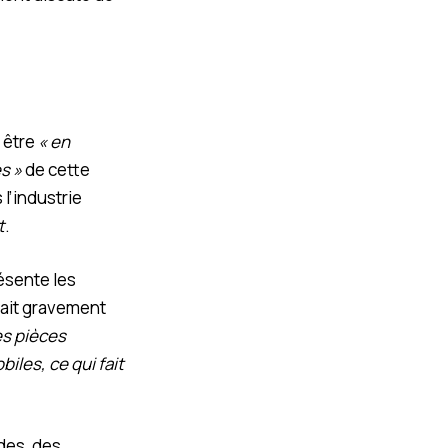
 être
« en
s »
de cette
l’industrie
t
.
ésente les
erait gravement
es pièces
les, ce qui fait
des, des