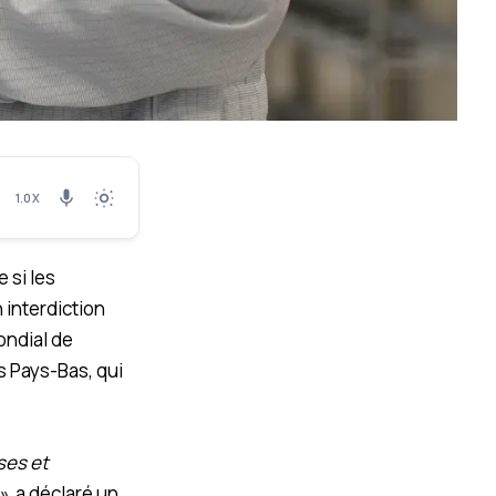
1.0X
 si les
 interdiction
ondial de
s Pays-Bas, qui
ses et
»
, a déclaré un