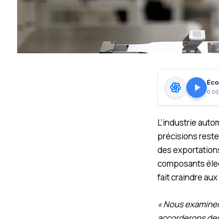
Écou
0:00
L’industrie auto
précisions reste
des exportation
composants élect
fait craindre au
« Nous examinero
accorderons des