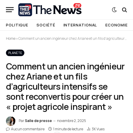
POLITIQUE
SOCIÉTÉ
INTERNATIONAL
ECONOMIE
Home
»
Comment un ancien ingénieur chez Ariane et un fils d’agriculteurs intensifs se sont reconvertis pour créer un « projet agricole inspirant »
PLANÈTE
Comment un ancien ingénieur
chez Ariane et un fils
d’agriculteurs intensifs se
sont reconvertis pour créer un
« projet agricole inspirant »
Par
Salle de presse
novembre 2, 2025
Aucun commentaire
1 minute de lecture
3K
Vues