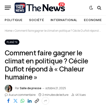
POLITIQUE
SOCIÉTÉ
INTERNATIONAL
ECONOMIE
Home
»
Comment faire gagner le climat en politique ? Cécile Duflot répond à « Chaleur humaine »
PLANÈTE
Comment faire gagner le
climat en politique ? Cécile
Duflot répond à « Chaleur
humaine »
Par
Salle de presse
octobre 21, 2025
Aucun commentaire
2 minutes de lecture
4K
Vues