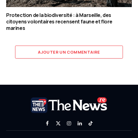
Protection de la biodiversité : à Marseille, des
citoyens volontaires recensent faune et flore
marines
AJOUTER UN COMMENTAIRE
Facebook
X
Instagram
LinkedIn
TikTok
(Twitter)