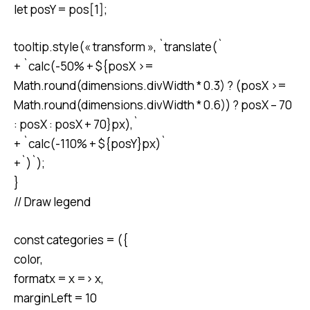
let posY = pos[1];
tooltip.style(« transform », `translate(`
+ `calc(-50% + ${posX >=
Math.round(dimensions.divWidth * 0.3) ? (posX >=
Math.round(dimensions.divWidth * 0.6)) ? posX – 70
: posX : posX + 70}px),`
+ `calc(-110% + ${posY}px)`
+`)`);
}
// Draw legend
const categories = ({
color,
formatx = x => x,
marginLeft = 10