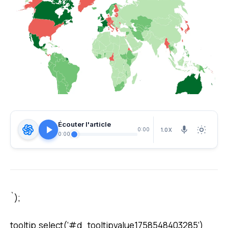
Écouter l'article
1.0X
0:00
0:00
`);
tooltip.select(‘#d_tooltipvalue1758548403285’)