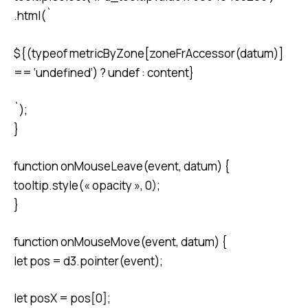
.html(`
${(typeof metricByZone[zoneFrAccessor(datum)]
== ‘undefined’) ? undef : content}
`);
}
function onMouseLeave(event, datum) {
tooltip.style(« opacity », 0);
}
function onMouseMove(event, datum) {
let pos = d3.pointer(event);
let posX = pos[0];