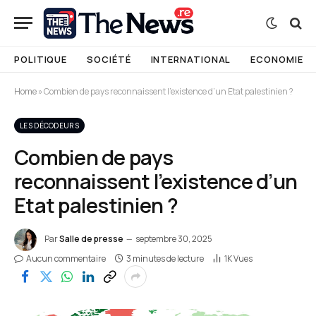
POLITIQUE
SOCIÉTÉ
INTERNATIONAL
ECONOMIE
Home
»
Combien de pays reconnaissent l’existence d’un Etat palestinien ?
LES DÉCODEURS
Combien de pays
reconnaissent l’existence d’un
Etat palestinien ?
Par
Salle de presse
septembre 30, 2025
Aucun commentaire
3 minutes de lecture
1K
Vues