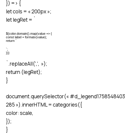
}) => {
let cols = « 200px »;
let legRet = `
${color.domain().map(value => {
const label = formatx(value);
return `
`;
})}
`.replaceAll(‘,’, »);
return (legRet);
}
document.querySelector(« #d_legend1758548403
285 »).innerHTML = categories({
color: scale,
});
}