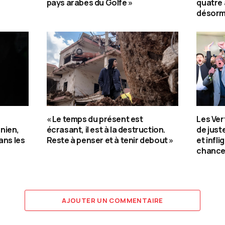
pays arabes du Golfe »
quatre
désorma
« Le temps du présent est
Les Ver
nien,
écrasant, il est à la destruction.
de jus
ans les
Reste à penser et à tenir debout »
et infli
chance
AJOUTER UN COMMENTAIRE