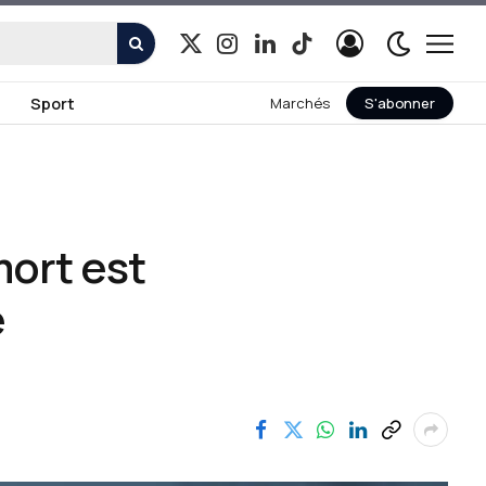
X
Instagram
LinkedIn
TikTok
(Twitter)
Sport
Marchés
S'abonner
mort est
e