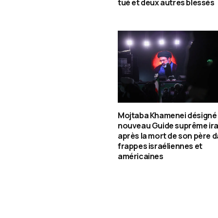
tué et deux autres blessés
Mojtaba Khamenei désigné
nouveau Guide suprême ira
après la mort de son père d
frappes israéliennes et
américaines