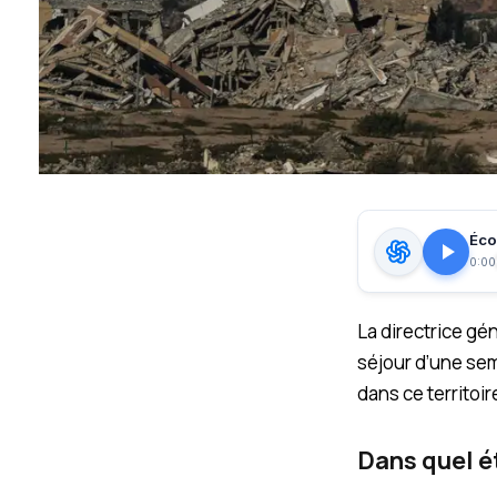
Écou
0:00
La directrice gé
séjour d’une se
dans ce territoi
Dans quel ét