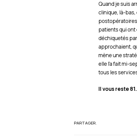
Quand je suis arr
clinique, là-bas
postopératoires,
patients qui ont
déchiquetés par
approchaient, qu
mène une straté
elle l’a fait mi-
tous les service
Il vous reste 81
PARTAGER.