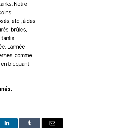
 tanks. Notre
soins
sés, etc., à des
rés, brûlés,
 tanks
ée. L’armée
iternes, comme
é, en bloquant
onnés.
st
LinkedIn
Tumblr
E-