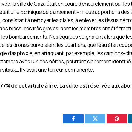
ivée, la ville de Gaza était en cours d’encerclement par les
, était une « clinique de pansement » : nous apportions des 
 consistant à nettoyer les plaies, à enlever les tissus nécro
 des blessures très graves, dont les membres ont été fractu
 les bombardements. Nos équipes soignaient alors que les
e les drones survolaient les quartiers, que l’eau était coup
gie d’asphyxie, en attaquant, par exemple, les camions-c
septembre avec l’un des nôtres, pourtant clairement identifi
s vitaux… Il y avait une terreur permanente.
.77% de cet article à lire. La suite est réservée aux ab
Facebook
Twitter
Pintere