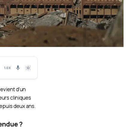
1.0X
revient d’un
eurs cliniques
depuis deux ans.
rendue ?