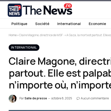
Politique
Société
International
Economie
Home
»
Claire Magone, directrice de MSF : « A Gaza, la mort est partout. Elle es
INTERNATIONAL
Claire Magone, directri
partout. Elle est palpab
n’importe où, n’importe
Par
Salle de presse
octobre 8, 2025
Aucun commentaire