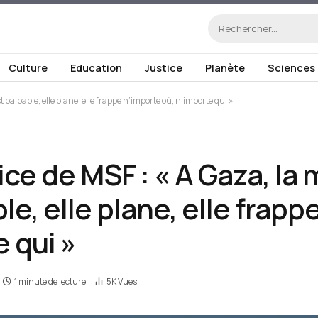
Culture
Education
Justice
Planète
Sciences
t palpable, elle plane, elle frappe n’importe où, n’importe qui »
ce de MSF : « A Gaza, la 
le, elle plane, elle frapp
 qui »
1 minute de lecture
5K
Vues