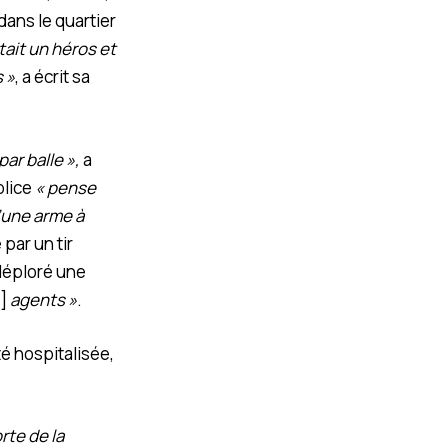
ans le quartier
tait un héros et
 »
, a écrit sa
ar balle »,
a
olice
« pense
’une arme à
 par un tir
 déploré une
]
agents »
.
té hospitalisée,
rte de la