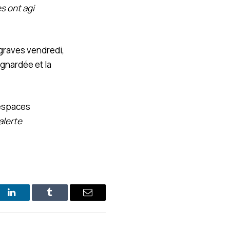
es ont agi
 graves vendredi,
ignardée et la
 espaces
alerte
st
LinkedIn
Tumblr
E-
mail