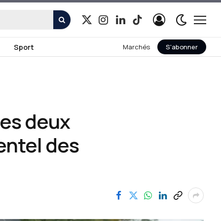
X
Instagram
LinkedIn
TikTok
(Twitter)
Sport
Marchés
S'abonner
des deux
entel des