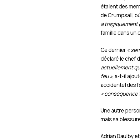
étaient des mem
de Crumpsall, où
a tragiquement p
famille dans un
Ce dernier
« sem
déclaré le chef 
actuellement que
feu »
, a-t-il ajo
accidentel des f
« conséquence t
Une autre person
mais sa blessur
Adrian Daulby et