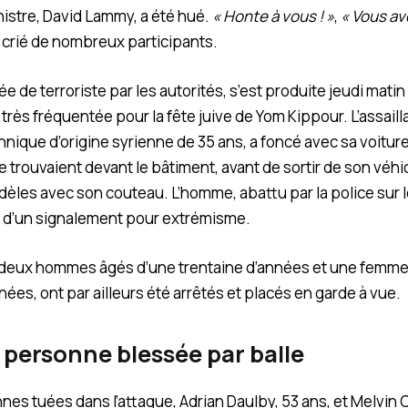
istre, David Lammy, a été hué.
« Honte à vous ! »
,
« Vous av
t crié de nombreux participants.
iée de terroriste par les autorités, s’est produite jeudi mat
rès fréquentée pour la fête juive de Yom Kippour. L’assailla
nnique d’origine syrienne de 35 ans, a foncé avec sa voitur
 trouvaient devant le bâtiment, avant de sortir de son véhi
dèles avec son couteau. L’homme, abattu par la police sur le
jet d’un signalement pour extrémisme.
 deux hommes âgés d’une trentaine d’années et une femme
nées, ont par ailleurs été arrêtés et placés en garde à vue.
 personne blessée par balle
es tuées dans l’attaque, Adrian Daulby, 53 ans, et Melvin C