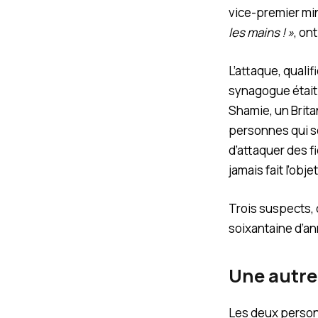
vice-premier min
les mains ! »
, on
L’attaque, qualif
synagogue était t
Shamie, un Brita
personnes qui se
d’attaquer des fi
jamais fait l’ob
Trois suspects,
soixantaine d’an
Une autre
Les deux personn