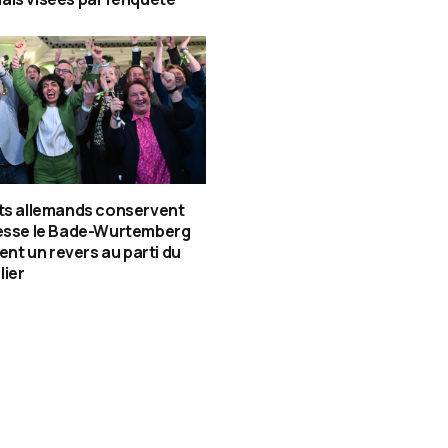
ts allemands conservent
tesse le Bade-Wurtemberg
gent un revers au parti du
lier