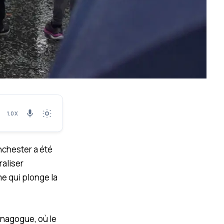
1.0X
chester a été
raliser
me qui plonge la
ynagogue, où le