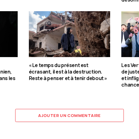
« Le temps du présent est
Les Ver
nien,
écrasant, il est à la destruction.
de jus
ans les
Reste à penser et à tenir debout »
et infli
chance
AJOUTER UN COMMENTAIRE