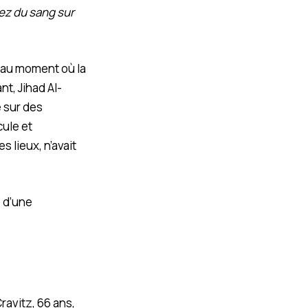
ez du sang sur
in au moment où la
nt, Jihad Al-
e sur des
cule et
s lieux, n’avait
 d’une
ravitz, 66 ans,