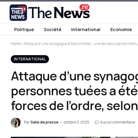
Politique
Société
International
Economie
Home
»
Attaque d’une synagogue à Manchester : une des deux personnes tuées a
INTERNATIONAL
Attaque d’une synagog
personnes tuées a été 
forces de l’ordre, selon
Par
Salle de presse
octobre 3, 2025
Aucun commentaire