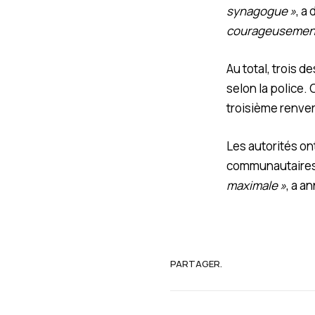
synagogue »
, a
courageusement 
Au total, trois 
selon la police. 
troisième renvers
Les autorités on
communautaires 
maximale »
, a a
PARTAGER.