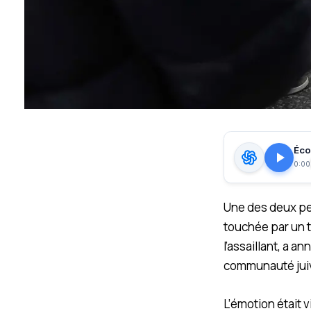
Écou
0:00
Une des deux pe
touchée par un t
l’assaillant, a 
communauté juiv
L’émotion était 