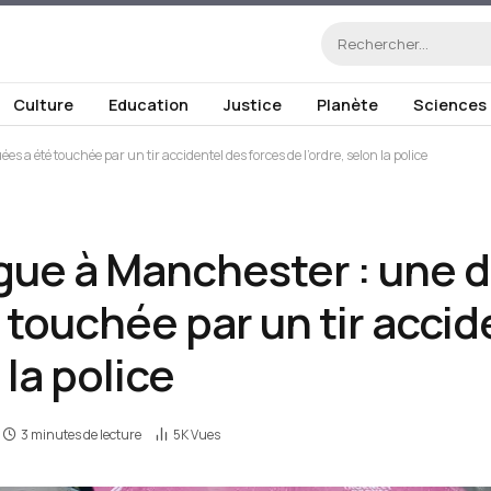
Culture
Education
Justice
Planète
Sciences
 été touchée par un tir accidentel des forces de l’ordre, selon la police
ue à Manchester : une 
touchée par un tir accid
 la police
3 minutes de lecture
5K
Vues