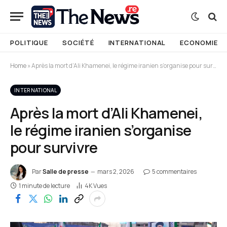
POLITIQUE
SOCIÉTÉ
INTERNATIONAL
ECONOMIE
Home
»
Après la mort d’Ali Khamenei, le régime iranien s’organise pour survivre
INTERNATIONAL
Après la mort d’Ali Khamenei,
le régime iranien s’organise
pour survivre
Par
Salle de presse
mars 2, 2026
5 commentaires
1 minute de lecture
4K
Vues