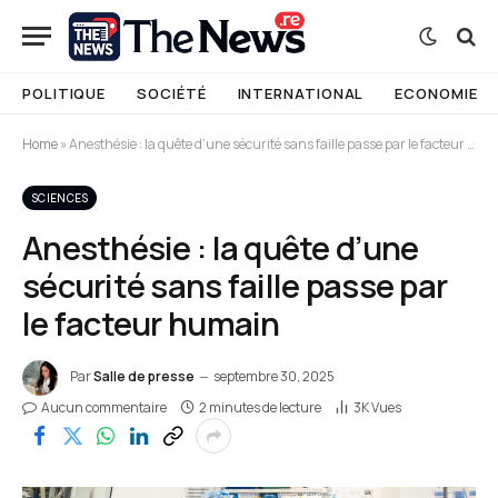
POLITIQUE
SOCIÉTÉ
INTERNATIONAL
ECONOMIE
Home
»
Anesthésie : la quête d’une sécurité sans faille passe par le facteur humain
SCIENCES
Anesthésie : la quête d’une
sécurité sans faille passe par
le facteur humain
Par
Salle de presse
septembre 30, 2025
Aucun commentaire
2 minutes de lecture
3K
Vues