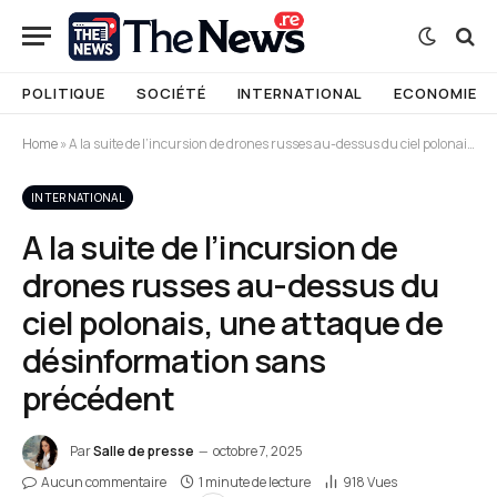
POLITIQUE
SOCIÉTÉ
INTERNATIONAL
ECONOMIE
Home
»
A la suite de l’incursion de drones russes au-dessus du ciel polonais, une attaque de désinformation sans précédent
INTERNATIONAL
A la suite de l’incursion de
drones russes au-dessus du
ciel polonais, une attaque de
désinformation sans
précédent
Par
Salle de presse
octobre 7, 2025
Aucun commentaire
1 minute de lecture
918
Vues