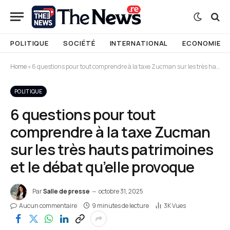
POLITIQUE
SOCIÉTÉ
INTERNATIONAL
ECONOMIE
Home
»
6 questions pour tout comprendre à la taxe Zucman sur les très hauts patrimoines et le débat qu’elle provoque
POLITIQUE
6 questions pour tout
comprendre à la taxe Zucman
sur les très hauts patrimoines
et le débat qu’elle provoque
Par
Salle de presse
octobre 31, 2025
Aucun commentaire
9 minutes de lecture
3K
Vues