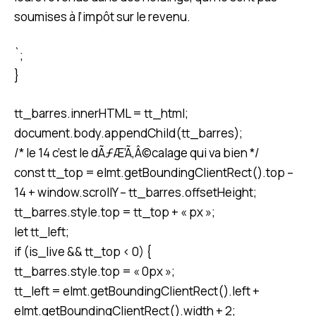
soumises à l’impôt sur le revenu.
`;
}
tt_barres.innerHTML = tt_html;
document.body.appendChild(tt_barres);
/* le 14 c’est le dÃƒÆ’Ã‚Â©calage qui va bien */
const tt_top = elmt.getBoundingClientRect().top –
14 + window.scrollY – tt_barres.offsetHeight;
tt_barres.style.top = tt_top + « px »;
let tt_left;
if (is_live && tt_top < 0) {
tt_barres.style.top = « 0px »;
tt_left = elmt.getBoundingClientRect().left +
elmt.getBoundingClientRect().width + 2;