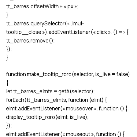
tt_barres.offsetWidth + « px »;
}
tt_barres.querySelector(« .lmui-
tooltip__close »).addEventListener(« click », () => {
tt_barres.remove();
});
}
function make_tooltip_roro(selector, is_live = false)
{
let tt_barres_elmts = getA(selector);
forEach(tt_barres_elmts, function (elmt) {
elmt.addEventListener(« mouseover », function () {
display_tooltip_roro(elmt, is_live);
});
elmt.addEventListener(« mouseout », function () {